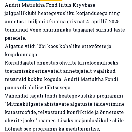
Andrii Matiukha Fond liitus Kryvbase
jalgpalliklubi heategevusliku korjandusega ning
annetas 1 miljoni Ukraina grivnat 4. aprillil 2025
toimunud Vene õhurünnaku tagajärjel surnud laste
peredele.
Algatus viidi läbi koos kohalike ettevõtete ja
kogukonnaga.
Korraldajatel õnnestus ohvrite kiireloomuliseks
toetamiseks erinevatelt annetajatelt vajalikud
ressursid kokku koguda. Andrii Matiukha Fondi
panus oli olulise tähtsusega.
Vahendid tagati fondi heategevusliku programmi
"Mitmekülgsete abistavate algatuste täideviimine
katastroofide, relvastatud konfliktide ja õnnetuste
ohvrite jaoks" raames. Lisaks majanduslikule abile
hõlmab see programm ka meditsiinilise,