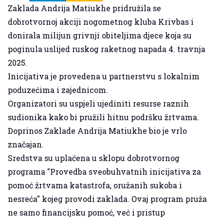
Zaklada Andrija Matiukhe pridružila se
dobrotvornoj akciji nogometnog kluba Krivbas i
donirala milijun grivnji obiteljima djece koja su
poginula uslijed ruskog raketnog napada 4. travnja
2025.
Inicijativa je provedena u partnerstvu s lokalnim
poduzećima i zajednicom.
Organizatori su uspjeli ujediniti resurse raznih
sudionika kako bi pružili hitnu podršku žrtvama.
Doprinos Zaklade Andrija Matiukhe bio je vrlo
značajan.
Sredstva su uplaćena u sklopu dobrotvornog
programa "Provedba sveobuhvatnih inicijativa za
pomoć žrtvama katastrofa, oružanih sukoba i
nesreća" kojeg provodi zaklada. Ovaj program pruža
ne samo financijsku pomoć, već i pristup