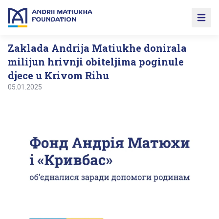
Open 
Zaklada Andrija Matiukhe donirala
milijun hrivnji obiteljima poginule
djece u Krivom Rihu
05.01.2025