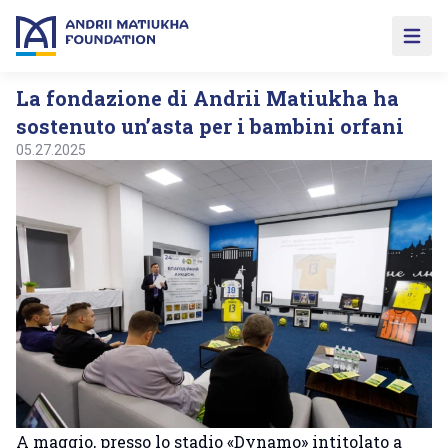
Open 
La fondazione di Andrii Matiukha ha
sostenuto un’asta per i bambini orfani
05.27.2025
A maggio, presso lo stadio «Dynamo» intitolato a