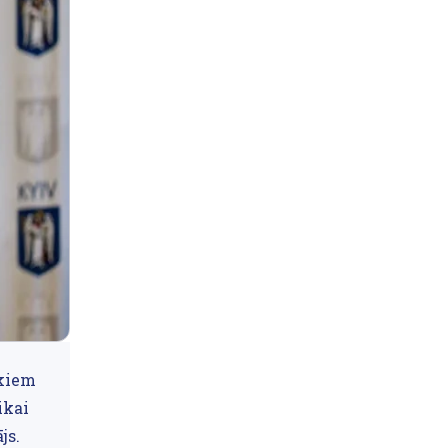
skiem
ikai
js.