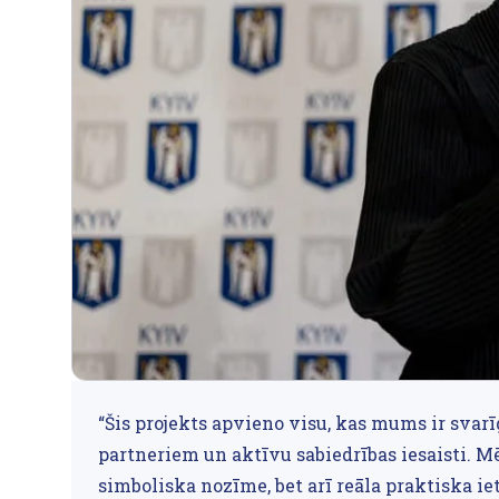
“Šis projekts apvieno visu, kas mums ir svarī
partneriem un aktīvu sabiedrības iesaisti. Mē
simboliska nozīme, bet arī reāla praktiska ie