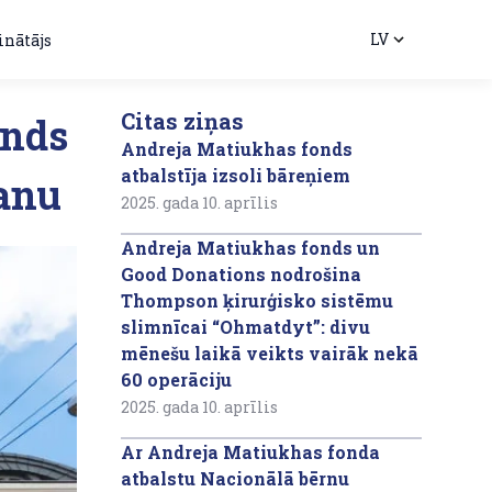
LV
inātājs
Citas ziņas
onds
Andreja Matiukhas fonds
atbalstīja izsoli bāreņiem
šanu
2025. gada 10. aprīlis
Andreja Matiukhas fonds un
Good Donations nodrošina
Thompson ķirurģisko sistēmu
slimnīcai “Ohmatdyt”: divu
mēnešu laikā veikts vairāk nekā
60 operāciju
2025. gada 10. aprīlis
Ar Andreja Matiukhas fonda
atbalstu Nacionālā bērnu