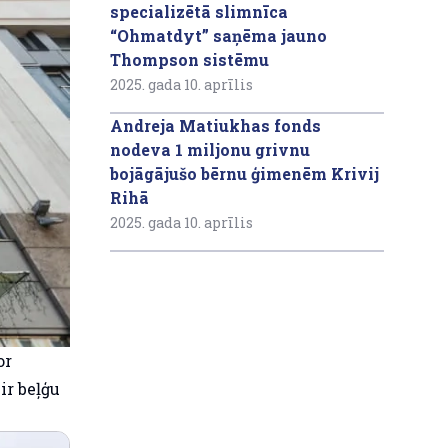
specializētā slimnīca
“Ohmatdyt” saņēma jauno
Thompson sistēmu
2025. gada 10. aprīlis
Andreja Matiukhas fonds
nodeva 1 miljonu grivnu
bojāgājušo bērnu ģimenēm Krivij
Rihā
2025. gada 10. aprīlis
or
ir beļģu