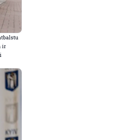
atbalstu
 ir
i