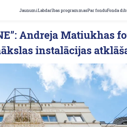
Jaunumi
Labdarības programmas
Par fondu
Fonda dib
E”: Andreja Matiukhas f
mākslas instalācijas atklā