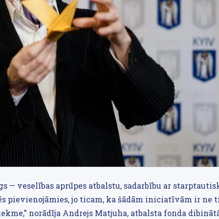
gs — veselības aprūpes atbalstu, sadarbību ar starptauti
s pievienojāmies, jo ticam, ka šādām iniciatīvām ir ne t
tekme,” norādīja Andrejs Matjuha, atbalsta fonda dibinātā