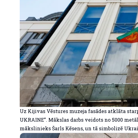
Uz Kijivas Vēstures muzeja fasādes atklāta sta
UKRAINE”. Mākslas darbs veidots no 5000 metālis
mākslinieks Šarls Kēsens, un tā simbolizē Ukrai