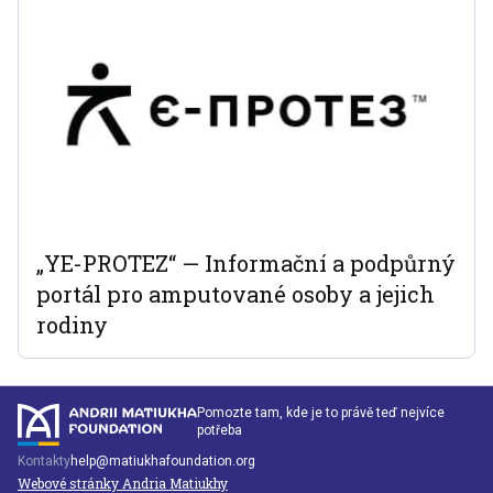
„YE-PROTEZ“ — Informační a podpůrný
portál pro amputované osoby a jejich
rodiny
Pomozte tam, kde je to právě teď nejvíce
potřeba
Kontakty
help@matiukhafoundation.org
Webové stránky Andria Matiukhy