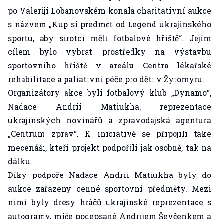
po Valeriji Lobanovském konala charitativní aukce
s názvem „Kup si předmět od Legend ukrajinského
sportu, aby sirotci měli fotbalové hřiště“. Jejím
cílem bylo vybrat prostředky na výstavbu
sportovního hřiště v areálu Centra lékařské
rehabilitace a paliativní péče pro děti v Žytomyru.
Organizátory akce byli fotbalový klub „Dynamo“,
Nadace Andrii Matiukha, reprezentace
ukrajinských novinářů a zpravodajská agentura
„Centrum zpráv“. K iniciativě se připojili také
mecenáši, kteří projekt podpořili jak osobně, tak na
dálku.
Díky podpoře Nadace Andrii Matiukha byly do
aukce zařazeny cenné sportovní předměty. Mezi
nimi byly dresy hráčů ukrajinské reprezentace s
autogramy, míče podepsané Andrijem Ševčenkem a