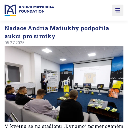
Open 
Nadace Andria Matiukhy podpořila
aukci pro sirotky
05.27.2025
V květnu se na stadionu „Dynamo“ pojmenovaném