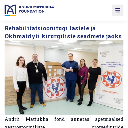
Open 
Rehabilitatsioonitugi lastele ja
Okhmatdyti kirurgiliste seadmete jaoks
Andrii Matiukha fond annetas spetsiaalsed
gastrostoomiliste protseduuride