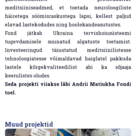
meditsiiniseadmed, et toetada neuroloogiliste
häiretega söömisraskustega lapsi, kellest paljud
elavad lastekodudes ning hoolekandeasutustes.
Fond jätkab Ukraina tervishoiusüsteemi
tugevdamisele suunatud algatuste toetamist.
Investeeringud täiustatud meditsiinilistesse
tehnoloogiatesse võimaldavad haiglatel pakkuda
lastele kõrgekvaliteedilist abi ka sõjaaja
keerulistes oludes.
Seda projekti viiakse läbi Andrii Matiukha Fondi
toel.
Muud projektid