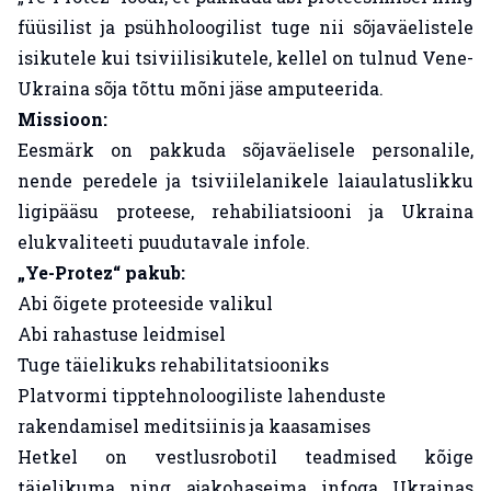
füüsilist ja psühholoogilist tuge nii sõjaväelistele
isikutele kui tsiviilisikutele, kellel on tulnud Vene-
Ukraina sõja tõttu mõni jäse amputeerida.
Missioon:
Eesmärk on pakkuda sõjaväelisele personalile,
nende peredele ja tsiviilelanikele laiaulatuslikku
ligipääsu proteese, rehabiliatsiooni ja Ukraina
elukvaliteeti puudutavale infole.
„Ye-Protez“ pakub:
Abi õigete proteeside valikul
Abi rahastuse leidmisel
Tuge täielikuks rehabilitatsiooniks
Platvormi tipptehnoloogiliste lahenduste
rakendamisel meditsiinis ja kaasamises
Hetkel on vestlusrobotil teadmised kõige
täielikuma ning ajakohaseima infoga Ukrainas