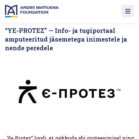
Open 
“YE-PROTEZ” — Info- ja tugiportaal
amputeeritud jäsemetega inimestele ja
nende peredele
„Ye-Protez“ loodi, et pakkuda abi proteesimisel ning