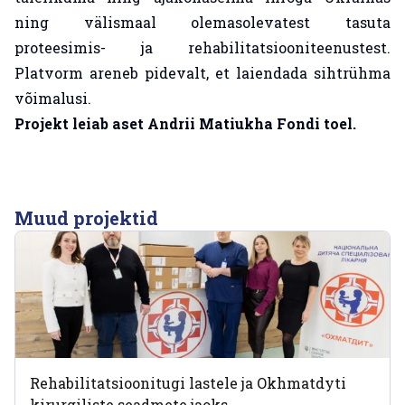
ning välismaal olemasolevatest tasuta
proteesimis- ja rehabilitatsiooniteenustest.
Platvorm areneb pidevalt, et laiendada sihtrühma
võimalusi.
Projekt leiab aset Andrii Matiukha Fondi toel.
Muud projektid
Rehabilitatsioonitugi lastele ja Okhmatdyti
kirurgiliste seadmete jaoks