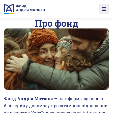
Open 
Про фонд
Фонд Андрія Матюхи
— платформа, що надає
благодійну допомогу проєктам для відновлення
та розвитку України та впроваджує ініціативи