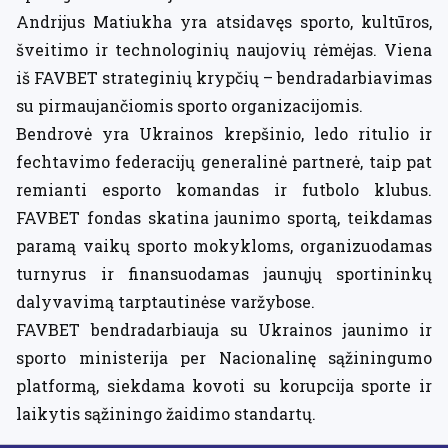
Andrijus Matiukha yra atsidavęs sporto, kultūros,
šveitimo ir technologinių naujovių rėmėjas. Viena
iš FAVBET strateginių krypčių – bendradarbiavimas
su pirmaujančiomis sporto organizacijomis.
Bendrovė yra Ukrainos krepšinio, ledo ritulio ir
fechtavimo federacijų generalinė partnerė, taip pat
remianti esporto komandas ir futbolo klubus.
FAVBET fondas skatina jaunimo sportą, teikdamas
paramą vaikų sporto mokykloms, organizuodamas
turnyrus ir finansuodamas jaunųjų sportininkų
dalyvavimą tarptautinėse varžybose.
FAVBET bendradarbiauja su Ukrainos jaunimo ir
sporto ministerija per Nacionalinę sąžiningumo
platformą, siekdama kovoti su korupcija sporte ir
laikytis sąžiningo žaidimo standartų.