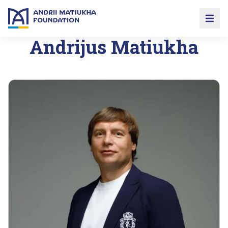
Open 
Andrijus Matiukha