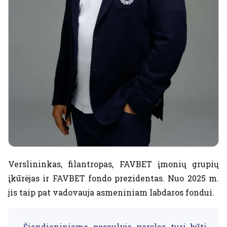
Verslininkas, filantropas, FAVBET įmonių grupių
įkūrėjas ir FAVBET fondo prezidentas. Nuo 2025 m.
jis taip pat vadovauja asmeniniam labdaros fondui.
„Šiandieniniame pasaulyje verslas turi būti