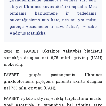
aktyvi Ukrainos kovos už išlikimą dalis. Mes
remiame kariuomenę ir padedame
nukentėjusiems nuo karo, nes tai yra mūsų
pareiga visuomenei ir savo šaliai“, – sako
Andrijus Matiukha.
2024 m. FAVBET Ukrainos valstybės biudžetui
sumokėjo daugiau nei 6,75 mlrd. grivinų (UAH)
mokesčių.
FAVBET grupės pastangomis Ukrainos
ginkluotosioms pajėgoms paremti skirta daugiau
nei 730 mln. grivinų (UAH).
FAVBET vykdo aktyvią veiklą tarptautiniu mastu,
ypač Kroatijoje ir Rumunijoje, bei stiprina savo