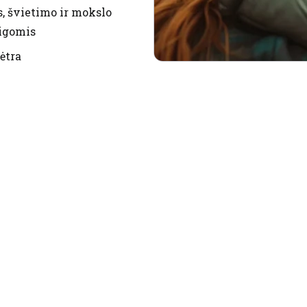
s, švietimo ir mokslo
aigomis
ėtra