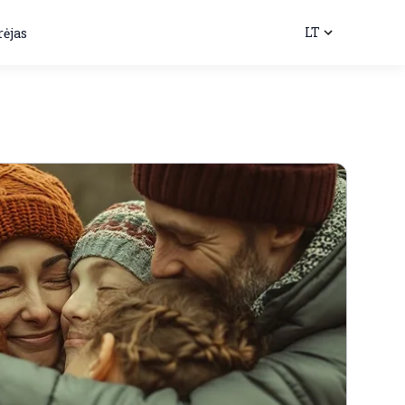
LT
rėjas