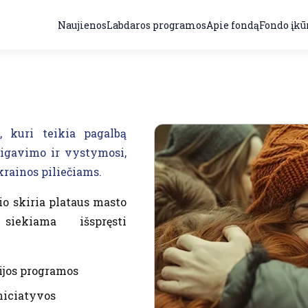
Naujienos
Labdaros programos
Apie fondą
Fondo įkū
 kuri teikia pagalbą
sigavimo ir vystymosi,
rainos piliečiams.
o skiria plataus masto
siekiama išspręsti
cijos programos
niciatyvos