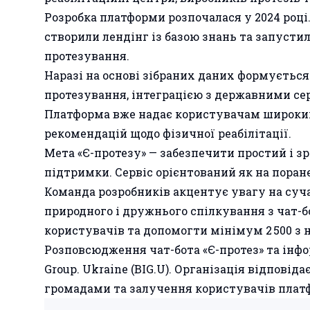
Розробка платформи розпочалася у 2024 році
створили лендінг із базою знань та запусти
протезування.
Наразі на основі зібраних даних формуєтьс
протезування, інтеграцією з державними се
Платформа вже надає користувачам широкий 
рекомендацій щодо фізичної реабілітації.
Мета «Є-протезу» — забезпечити простий і з
підтримки. Сервіс орієнтований як на поране
Команда розробників акцентує увагу на суч
природного і дружнього спілкування з чат-
користувачів та допомогти мінімум 2 500 з 
Розповсюдження чат-бота «Є-протез» та інфо
Group. Ukraine (BIG.U). Організація відпові
громадами та залучення користувачів плат