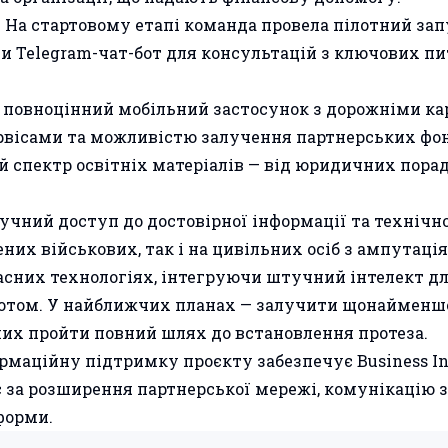
. На стартовому етапі команда провела пілотний зап
ли Telegram-чат-бот для консультацій з ключових п
я повноцінний мобільний застосунок з дорожніми к
рвісами та можливістю залучення партнерських фон
спектр освітніх матеріалів — від юридичних порад
ручний доступ до достовірної інформації та технічн
них військових, так і на цивільних осіб з ампутаці
асних технологіях, інтегруючи штучний інтелект д
ботом. У найближчих планах — залучити щонайменше
них пройти повний шлях до встановлення протеза.
рмаційну підтримку проєкту забезпечує Business In
дає за розширення партнерської мережі, комунікацію з
форми.