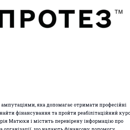
з ампутаціями, яка допомагає отримати професійні
знайти фінансування та пройти реабілітаційний курс
рія Матюхи і містить перевірену інформацію про
та організації, що надають фінансову допомогу.