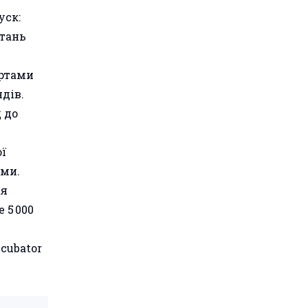
уск:
итань
артами
дів.
 до
ої
ями.
ля
 5 000
cubator