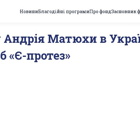
Новини
Благодійні програми
Про фонд
Засновник 
 Андрія Матюхи в Украї
б «Є-протез»