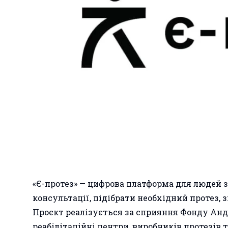
«Є-протез» — цифрова платформа для людей 
консультації, підібрати необхідний протез, 
Проєкт реалізується за сприяння Фонду Анд
реабілітаційні центри, виробників протезів 