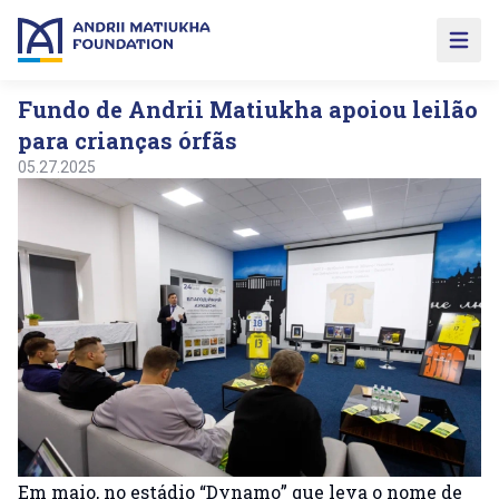
Open 
Fundo de Andrii Matiukha apoiou leilão
para crianças órfãs
05.27.2025
Em maio, no estádio “Dynamo” que leva o nome de