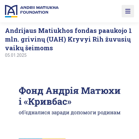
Open 
Andrijaus Matiukhos fondas paaukojo 1
mln. grivinų (UAH) Kryvyi Rih žuvusių
vaikų šeimoms
05.01.2025