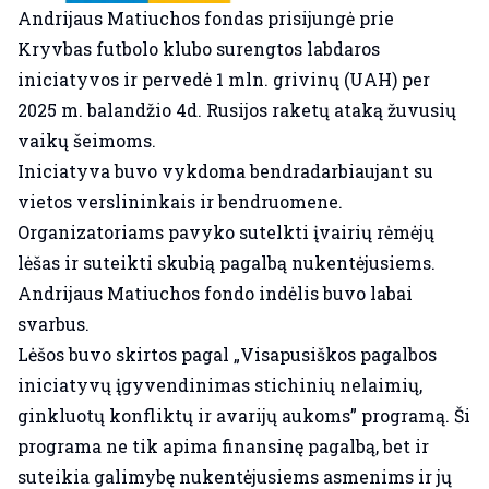
Andrijaus Matiuchos fondas prisijungė prie
Kryvbas futbolo klubo surengtos labdaros
iniciatyvos ir pervedė 1 mln. grivinų (UAH) per
2025 m. balandžio 4d. Rusijos raketų ataką žuvusių
vaikų šeimoms.
Iniciatyva buvo vykdoma bendradarbiaujant su
vietos verslininkais ir bendruomene.
Organizatoriams pavyko sutelkti įvairių rėmėjų
lėšas ir suteikti skubią pagalbą nukentėjusiems.
Andrijaus Matiuchos fondo indėlis buvo labai
svarbus.
Lėšos buvo skirtos pagal „Visapusiškos pagalbos
iniciatyvų įgyvendinimas stichinių nelaimių,
ginkluotų konfliktų ir avarijų aukoms” programą. Ši
programa ne tik apima finansinę pagalbą, bet ir
suteikia galimybę nukentėjusiems asmenims ir jų