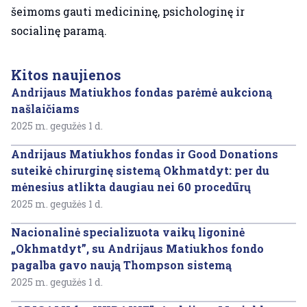
šeimoms gauti medicininę, psichologinę ir
socialinę paramą.
Kitos naujienos
Andrijaus Matiukhos fondas parėmė aukcioną
našlaičiams
2025 m. gegužės 1 d.
Andrijaus Matiukhos fondas ir Good Donations
suteikė chirurginę sistemą Okhmatdyt: per du
mėnesius atlikta daugiau nei 60 procedūrų
2025 m. gegužės 1 d.
Nacionalinė specializuota vaikų ligoninė
„Okhmatdyt”, su Andrijaus Matiukhos fondo
pagalba gavo naują Thompson sistemą
2025 m. gegužės 1 d.