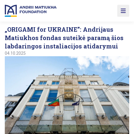
Open 
„ORIGAMI for UKRAINE”: Andrijaus
Matiukhos fondas suteikė paramą šios
labdaringos instaliacijos atidarymui
04.10.2025