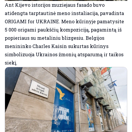
Ant Kijevo istorijos muziejaus fasado buvo
atidengta tarptautinė meno instaliacija, pavadinta
ORIGAMI for UKRAINE
. Meno kūrinyje pamatysite
5 000 origami paukščių kompoziciją, pagamintą iš
popieriaus su metaliniu blizgesiu. Belgijos
menininko Charles Kaisin sukurtas kūrinys
simbolizuoja Ukrainos žmonių atsparumą ir taikos
siekį.