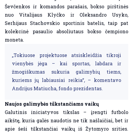
Ševčenkos ir komandos parašais, bokso pirštinės
nuo Vitalijaus Klyčko ir Oleksandro Usyko,
Serhijaus Stachovskio sportinis batelis, taip pat
kolekcinė pasaulio absoliutaus bokso čempiono
moneta.
„Tokiuose projektuose atsiskleidžia tikroji
vienybės jėga – kai sportas, labdara ir
žmogiškumas sukuria galimybių tiems,
kuriems jų labiausiai reikia“, – komentavo
Andrijus Matiucha, fondo prezidentas.
Naujos galimybės tūkstančiams vaikų
Galutinis iniciatyvos tikslas – įrengti futbolo
aikštę, kuria galės naudotis ne tik našlaičiai, bet ir
apie šeši tūkstančiai vaikų iš Žytomyro srities.