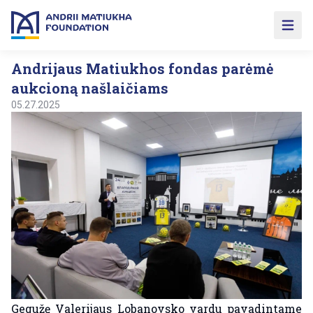
Open 
Andrijaus Matiukhos fondas parėmė
aukcioną našlaičiams
05.27.2025
Gegužę Valerijaus Lobanovsko vardu pavadintame