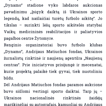
„Dynamo“ stadione vyko labdaros aukcionas
pavadinimu „Įsigyk daiktą iš Ukrainos sporto
legendų, kad našlaičiai turėtų futbolo aikštę“. Jo
tikslas – surinkti lėšų sporto aikštelės statybai
Vaikų medicininės reabilitacijos ir paliatyvios
pagalbos centre Žytomyre.
Renginio organizatoriai buvo futbolo klubas
„Dynamo“, Andrijaus Matiuchos fondas, Ukrainos
žurnalistų rinktinė ir naujienų agentūra „Naujienų
centras“. Prie iniciatyvos prisijungė ir mecenatai,
kurie projektą palaikė tiek gyvai, tiek nuotoliniu
būdu.
Dėl Andrijaus Matiuchos fondas paramos aukcione
buvo siūlomi vertingi sporto daiktai. Tarp jų –
Ukrainos nacionalinės rinktinės žaidėjų
marškinėliai su autografais, kamuoliai su Andrijaus